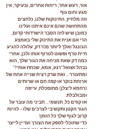
אור, רעש אחר, ריחות אחרים, ובעיקר, אין 
מגע וחום גוף
וזה מלחיץ, התינוקות שלנו, נלחצים 
מהתחושה שהם אינם איתנו ועלינו
כמובן שיש לזה הסבר הישרדותי קדום, 
הרי אם אניח את התינוק שלי באמצע 
הג'ונגל ואלך ליותר מ10 דק, עלולה להגיע 
חיית טרף ופשוט לטרוף אותו ולכן, אחרי 
כמה דק שאת מניחה את הגור שלך, הוא 
נבהל ושואל "רגע, אמא, שכחת אותי?" 
ומתעורר... ואת שרק רצית שנייה אחת של 
ארוחת בוקר או קפה חם או שרותים 
(רחמא ליצלן) מתוסכלת, עייפה 
ומבולבלת.
אז קודם כל, תנשמי... תביני מה עובר על 
הגור הקטן ותקשיבי לצרכים שלו - להיות 
קרוב לגוף שלך כל הזמן! 
כדי שתוכלי לספק את הצורך ועדיין לייצר 