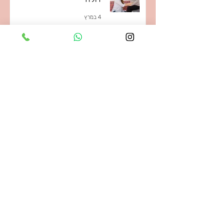
4 במרץ
מה אישה צריכה אחרי לידה?
26 במאי 2025
מה עומד מאחורי ההנחיות
לתזונה בהריון?
19 במאי 2025
יועצת הנקה IBCLC,
דולה ביומכאנית,
מטפלת איקווליבריו
מדריכת עיסוי ויוגה לתינוקות, מלווה בגישת
עלמא לעיבוד לידה