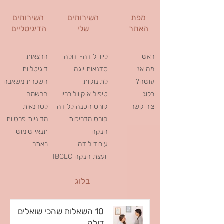
מפת
השירותים
השירותים
האתר
שלי
הדיגיטליים
ראשי
ליווי לידה- דולה
הרצאות
מה אני
סדנאות יוגה
דיגיטליות
עושה?
לתינוקות
השכרת משאבה
בלוג
טיפול איקיווליבריו
הרשמה
צור קשר
קורס הכנה ללידה
לסדנאות
קורס מדריכות
מדיניות פרטיות
הנקה
תנאי שימוש
עיבוד לידה
באתר
IBCLC יועצת הנקה
בלוג
10 השאלות שהכי שואלים
דולה