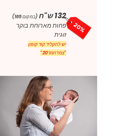
132 ש"ח
(במקום 165)
פחות מארוחת בוקר
זוגית
יש להקליד קוד קופון
"צמדחמד20"