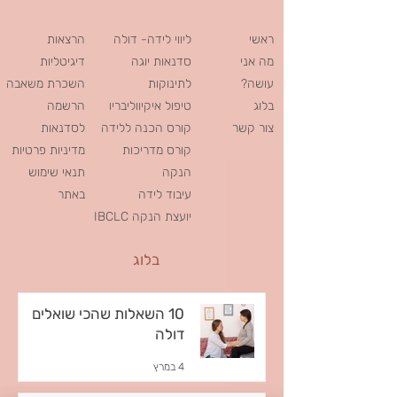
ראשי
ליווי לידה- דולה
הרצאות
מה אני
סדנאות יוגה
דיגיטליות
עושה?
לתינוקות
השכרת משאבה
בלוג
טיפול איקיווליבריו
הרשמה
צור קשר
קורס הכנה ללידה
לסדנאות
קורס מדריכות
מדיניות פרטיות
הנקה
תנאי שימוש
עיבוד לידה
באתר
IBCLC יועצת הנקה
בלוג
10 השאלות שהכי שואלים
דולה
4 במרץ