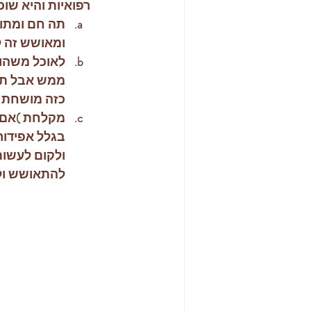
רפואיות והיא שו
תה חם ומתוק
ומאושש זה ל
לאוכל משהו 
ממש אבל תש
כזה מושחת ו
מקלחת )אם א
בגלל אפידור
ולקום לעשות
להתאושש ול