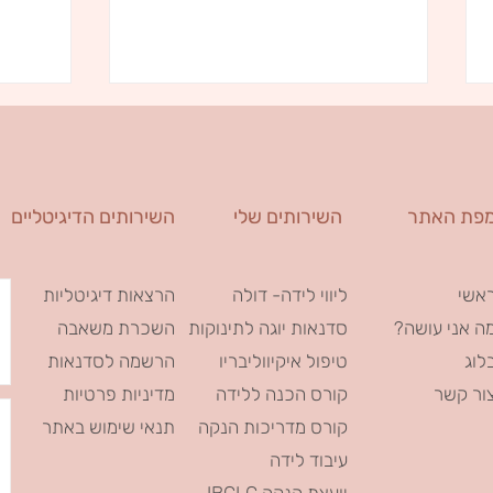
פת האתר
השירותים שלי
השירותים הדיגיטליים
מסע ההנקה - דרך ולא נקודה בזמן
היתרונות
אשי
ליווי לידה- דולה
הרצאות דיגיטליות
ה אני עושה?
סדנאות יוגה לתינוקות
השכרת משאבה
לוג
טיפול איקיווליבריו
הרשמה לסדנאות
ור קשר
קורס הכנה ללידה
מדיניות פרטיות
קורס מדריכות הנקה
תנאי שימוש באתר
עיבוד לידה