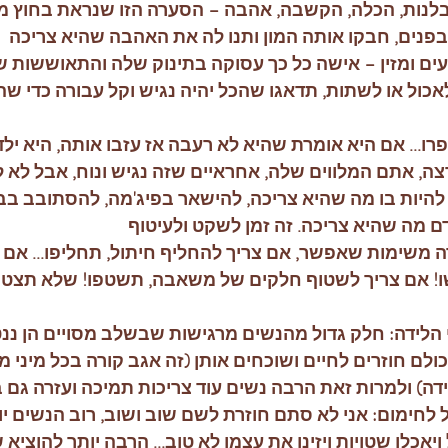
נות, הכלה, הקשבה, אהבה – הסערה הזו שנראת בחוץ מ
פנים, חבקו אותה המון ותנו לה את האהבה שהיא צריכה
עים ומזין – אישה כל כך עסוקה בתינוק שלה והתאוששות 
כול או לשתות, תדאגו שהכל יהיה נגיש וקל עבורה כדי ש
ו... אם היא אומרת שהיא לא רעבה אז עזבו אותה, היא ילדה
, אתם המלווים שלה, אחראיים שזה נגיש ונוח, אבל לא 
היות בו מה שהיא צריכה, להישאר בפיג'מה, להסתובב בבית
ם מה שהיא צריכה. זה זמן לשקט ולעיטוף
 משימות שאפשר, אם צריך להחליף חיתול, תחליפו... אם 
ו! אם צריך לשטוף חלקים של משאבה, תשטפו! שלא תצטר
לידה: חלק גדול מהנשים מרגישות שבשלב מסויים הן ננטש
לם חוזרים לחיים ושוכחים אותן (זה אגב קורה בכל מיני מצ
ידה) ולמרות זאת הרבה נשים עוד צריכות תמיכה ועזרה גם
ל לחימום: אני לא סתם חוזרת לשם שוב ושוב, רוב הנשים יוו
ויאכלו שטויות ויזינו את עצמן לא טוב... הרבה יותר להוציא