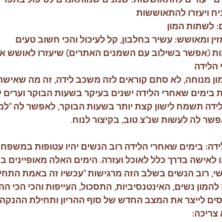
ח ויעזרו להתאוששות
: לשתות המון
ין ומאושש: עשיר בחלבון, קל לעיכול והכי חשוב טעים
 (אפשר בשילוב עם השמנים האתרים) שיעזרו לאושש את 
 הלידה
מון מנוחה, לא סתם קוראים לזה משכב לידה, זה מה שאישה 
ות בימים שאחרי הלידה ישנים בעיקר בשעות הבוקר וערים יו
ידה תשמח לישון קצת יותר בשעות הבוקר, לאפשר לה "למש
פשר לה לעשות שנ"צ טוב, בקיצור לנוח.
דה: בימים שאחרי הלידה רוב הנשים יהיו עטופות במשפחה
ו לאישה בדרך כלל לאוכל ועזרה. הימים האלה מאופיינים במ
שי, רוב הנשים בשלב הזה מרגישות "עכשיו זה באמת התחיל,
מון נשים, האינטנסיביות, התסכול, העייפות והכי הכי ההו
ם לייצר את המצב החדש של סוף ההריון ותחילת ההנקה וה
צריכה: 