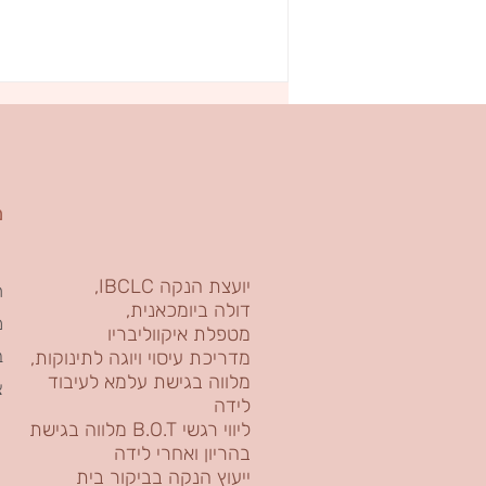
מ
יועצת הנקה IBCLC,
ר
אילו יכולתי ללמד את כל הנשים רק דברים אחד על
דולה ביומכאנית,
הנקה
מ
מטפלת איקווליבריו
ב
מדריכת עיסוי ויוגה לתינוקות,
מלווה בגישת עלמא לעיבוד
צ
לידה
מלווה בגישת B.O.T ליווי רגשי
בהריון ואחרי לידה
ייעוץ הנקה בביקור בית