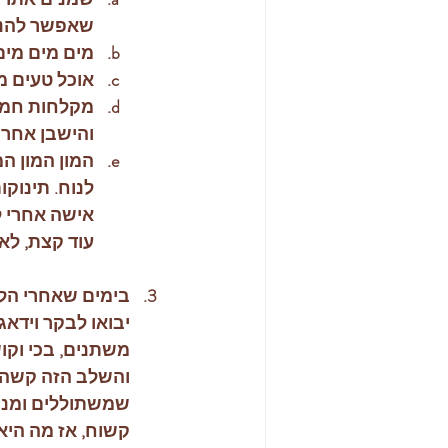
שאפשר להני
מים מים מים
אוכל טעים מז
מקלחות חמות
והישבן אחרי
המון המון ה
לנוח. תינוק
אישה אחרי ל
עוד קצת, לא
בימים שאחרי הלי
יבואו לבקר וידאג
משתנים, בכי וקו
והשלב הזה קשה לה
שמשתוללים ומנסי
קשוח, אז מה היא 